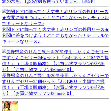
滴の水も、1gの砂糖も使っていません！[※SP]
玄関ドアに飾っても大丈夫！赤リンゴの外用リース★
玄関に差をつけよう！どこにもなかったナチュラルで
キュートなリース♪
長野県産のりんご果汁を20％使用したりんごゼリーで
すりんごゼリー24個セット「わけあり・半額でご提
供！」（工場直販価格）【お買い物マラソン06訳あ
り】【お買い物マラソン06more10】