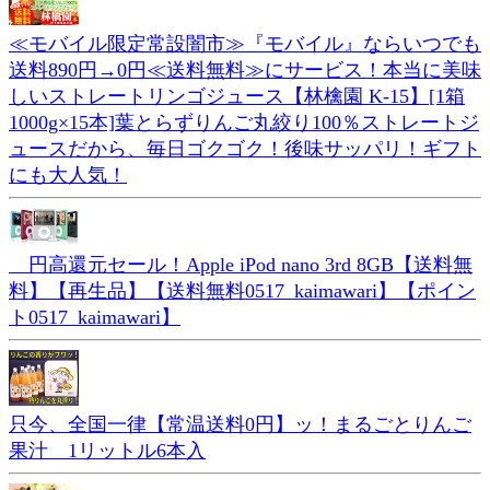
≪モバイル限定常設闇市≫『モバイル』ならいつでも
送料890円→0円≪送料無料≫にサービス！本当に美味
しいストレートリンゴジュース【林檎園 K-15】[1箱
1000g×15本]葉とらずりんご丸絞り100％ストレートジ
ュースだから、毎日ゴクゴク！後味サッパリ！ギフト
にも大人気！
円高還元セール！Apple iPod nano 3rd 8GB【送料無
料】【再生品】【送料無料0517_kaimawari】【ポイン
ト0517_kaimawari】
只今、全国一律【常温送料0円】ッ！まるごとりんご
果汁 1リットル6本入