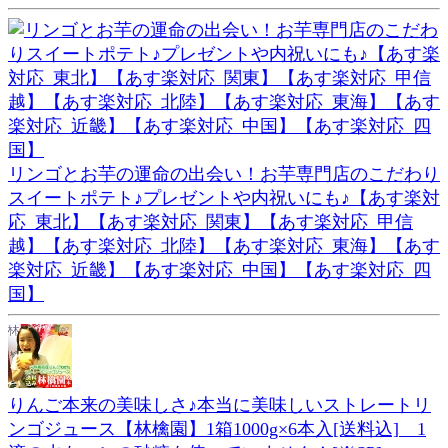
リンゴとお芋の運命の出会い！お芋専門店のこだわり
スイートポテト♪プレゼントや内祝いにも♪【あす楽対
応_東北】【あす楽対応_関東】【あす楽対応_甲信
越】【あす楽対応_北陸】【あす楽対応_東海】【あす
楽対応_近畿】【あす楽対応_中国】【あす楽対応_四
国】
りんご本来の美味しさ♪本当に美味しいストレートリ
ンゴジュース【林檎園】1箱1000g×6本入[送料込] 1