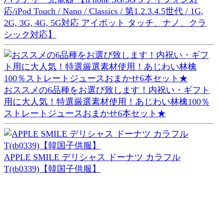
応/iPod Touch / Nano / Classics / 第1.2.3.4.5世代 / 1G,
2G, 3G, 4G, 5G対応 アイポット タッチ、ナノ、クラ
シック対応】
おススメの6品種をお選び致します！内祝い・ギフト
用に大人気！特選厳選素材使用！あじわい林檎100％
ストレートジュースおまかせ6本セット★
APPLE SMILE デリシャス ドーナツ カラフル
T(tb0339)【韓国子供服】