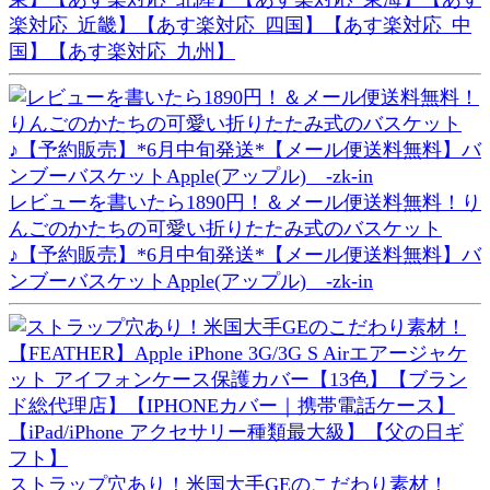
楽対応_近畿】【あす楽対応_四国】【あす楽対応_中
国】【あす楽対応_九州】
レビューを書いたら1890円！＆メール便送料無料！り
んごのかたちの可愛い折りたたみ式のバスケット
♪【予約販売】*6月中旬発送*【メール便送料無料】バ
ンブーバスケットApple(アップル) -zk-in
ストラップ穴あり！米国大手GEのこだわり素材！