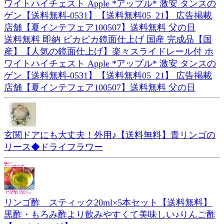
送料無料 即納 ピカピカ鏡面仕上げ 国産 完成品【国
産】【人気の鏡面仕上げ】楽々スライドレール付 ホ
ワイトハイチェスト Apple *アップル* 激安 タンスの
ゲン【送料無料-0531】【送料無料05_21】 広告掲載
店舗【夏インテフェア100507】送料無料 父の日
玄関ドアにも大丈夫！外用♪【送料無料】青リンゴの
リース◆ドライフラワー
リンゴ酢 スティック20ml×5本セット【送料無料】
黒酢・もろみ酢より飲みやすくて美味しい♪りんご酢