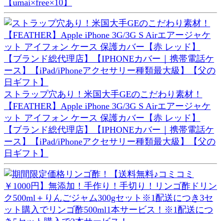
【umai×free×10】
ストラップ穴あり！米国大手GEのこだわり素材！
【FEATHER】Apple iPhone 3G/3G S Airエアージャケ
ット アイフォン ケース 保護カバー【赤 レッド】
【ブランド総代理店】【IPHONEカバー｜携帯電話ケ
ース】【iPad/iPhoneアクセサリー種類最大級】【父の
日ギフト】