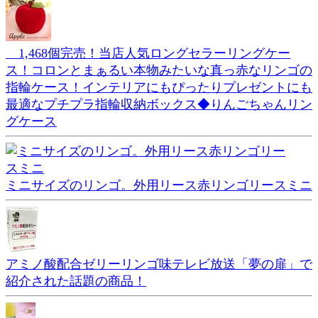
1,468個完売！当店人気ロングセラーリングケー
ス！コロンとまぁるい本物みたいな真っ赤なリンゴの
指輪ケース！インテリアにもぴったりプレゼントにも
最適なプチプラ指輪収納ボックス◆りんごちゃんリン
グケース
ミニサイズのリンゴ。外用リース赤リンゴリースミニ
アミノ酸配合ゼリーリンゴ味テレビ放送「夢の扉」で
紹介された話題の商品！