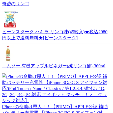
奇跡のリンゴ
ビーンスターク ハキラ リンゴ味(45粒入)★税込2980
円以上で送料無料★[ビーンスターク]
ムソー 有機アップルビネガー(純リンゴ酢) 360ml
iPhoneの命助け恩人！！【PRIMO】APPLE公認 補助
バッテリー充電器 【iPhone 3G/3G S アイフォン対