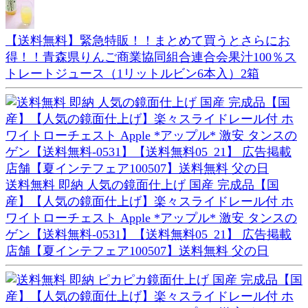
【送料無料】緊急特販！！まとめて買うとさらにお
得！！青森県りんご商業協同組合連合会果汁100％ス
トレートジュース（1リットルビン6本入）2箱
送料無料 即納 人気の鏡面仕上げ 国産 完成品【国
産】【人気の鏡面仕上げ】楽々スライドレール付 ホ
ワイトローチェスト Apple *アップル* 激安 タンスの
ゲン【送料無料-0531】【送料無料05_21】 広告掲載
店舗【夏インテフェア100507】送料無料 父の日