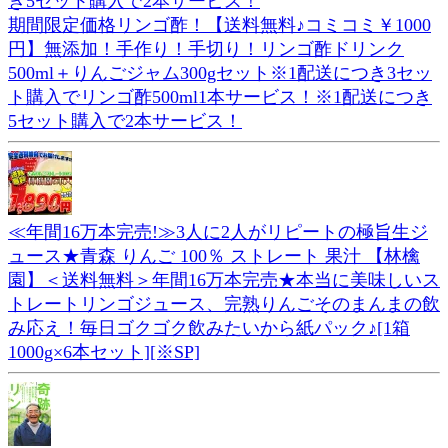
期間限定価格リンゴ酢！【送料無料♪コミコミ￥1000
円】無添加！手作り！手切り！リンゴ酢ドリンク
500ml＋りんごジャム300gセット※1配送につき3セッ
ト購入でリンゴ酢500ml1本サービス！※1配送につき
5セット購入で2本サービス！
≪年間16万本完売!≫3人に2人がリピートの極旨生ジ
ュース★青森 りんご 100％ ストレート 果汁 【林檎
園】＜送料無料＞年間16万本完売★本当に美味しいス
トレートリンゴジュース、完熟りんごそのまんまの飲
み応え！毎日ゴクゴク飲みたいから紙パック♪[1箱
1000g×6本セット][※SP]