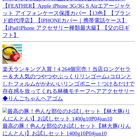
【FEATHER】Apple iPhone 3G/3G S Airエアージャケ
ット アイフォンケース保護カバー【13色】【ブラン
ド総代理店】【IPHONEカバー｜携帯電話ケース】
【iPad/iPhone アクセサリー種類最大級】【父の日ギ
フト】
楽天ランキング入賞！4,264個完売！当店ロングセラ
ー＆大人気のつやつやぷっくりリンゴーム♪コロンと
したフォルムがかわいいリンゴポニー！つけるだけで
存在感を放ってくれる林檎モチーフヘアアクセサリー
◆りんごちゃんヘアゴム
最高の豚！色んな部位のお試しセット【林大豚(りん
にんとん)】お試しセット 1400g10P04jun10