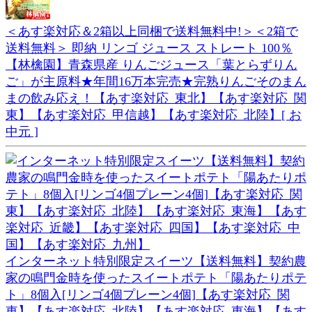
＜あす楽対応＆2箱以上同梱で送料無料中!＞＜2箱で
送料無料＞ 即納 リンゴ ジュース ストレート 100％
【林檎園】青森県産 りんごジュース「葉とらずりん
ご」が主原料★年間16万本完売★完熟りんごそのまん
まの飲み応え！【あす楽対応_東北】【あす楽対応_関
東】【あす楽対応_甲信越】【あす楽対応_北陸】[ お
中元 ]
インターネット特別限定スイーツ【送料無料】契約農
家の鳴門金時を使ったスイートポテト「陽あたりポテ
ト」8個入[リンゴ4個プレーン4個]【あす楽対応_関
東】【あす楽対応_北陸】【あす楽対応_東海】【あす