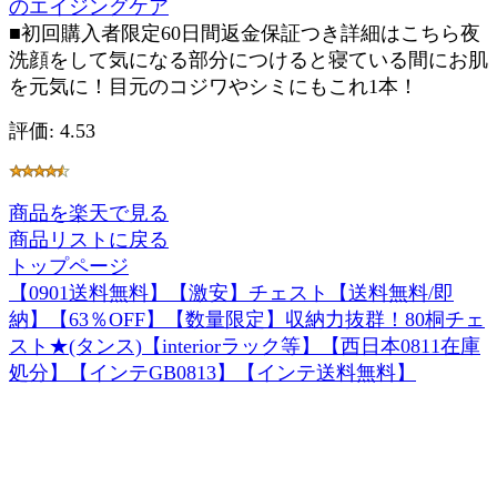
のエイジングケア
■初回購入者限定60日間返金保証つき詳細はこちら夜
洗顔をして気になる部分につけると寝ている間にお肌
を元気に！目元のコジワやシミにもこれ1本！
評価: 4.53
商品を楽天で見る
商品リストに戻る
トップページ
【0901送料無料】【激安】チェスト【送料無料/即
納】【63％OFF】【数量限定】収納力抜群！80桐チェ
スト★(タンス)【interiorラック等】【西日本0811在庫
処分】【インテGB0813】【インテ送料無料】