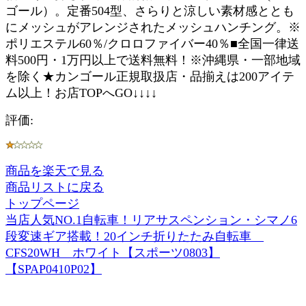
ゴール）。定番504型、さらりと涼しい素材感ととも
にメッシュがアレンジされたメッシュハンチング。※
ポリエステル60％/クロロファイバー40％■全国一律送
料500円・1万円以上で送料無料！※沖縄県・一部地域
を除く★カンゴール正規取扱店・品揃えは200アイテ
ム以上！お店TOPへGO↓↓↓↓
評価:
商品を楽天で見る
商品リストに戻る
トップページ
当店人気NO.1自転車！リアサスペンション・シマノ6
段変速ギア搭載！20インチ折りたたみ自転車
CFS20WH ホワイト【スポーツ0803】
【SPAP0410P02】