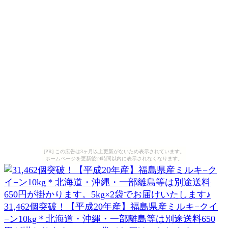
[PR] この広告は3ヶ月以上更新がないため表示されています。
ホームページを更新後24時間以内に表示されなくなります。
31,462個突破！【平成20年産】福島県産ミルキ−クイ
−ン10kg＊北海道・沖縄・一部離島等は別途送料650