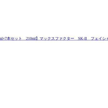
ml×7本セット 210ml】マックスファクター SK-II フェ