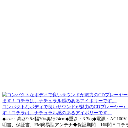
コンパクトなボディで良いサウンドが魅力のCDプレーヤー♪「Pl
す！コチラは、ナチュラル感のあるアイボリーです。
◆size：高さ9.5×幅30×奥行24cm◆重さ：3.3kg◆電源：AC
明書、保証書、FM簡易型アンテナ◆保証期間：1年間＊コ