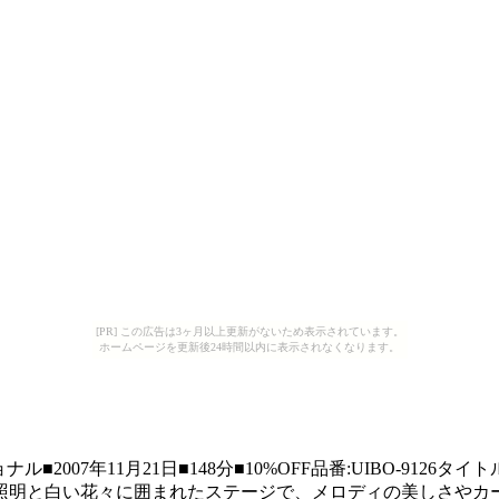
[PR] この広告は3ヶ月以上更新がないため表示されています。
ホームページを更新後24時間以内に表示されなくなります。
7年11月21日■148分■10%OFF品番:UIBO-9126タイトル英
照明と白い花々に囲まれたステージで、メロディの美しさやカ