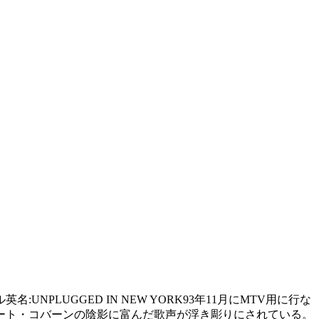
名:UNPLUGGED IN NEW YORK93年11月にMTV用に行な
ート・コバーンの陰影に富んだ歌声が浮き彫りにされている。