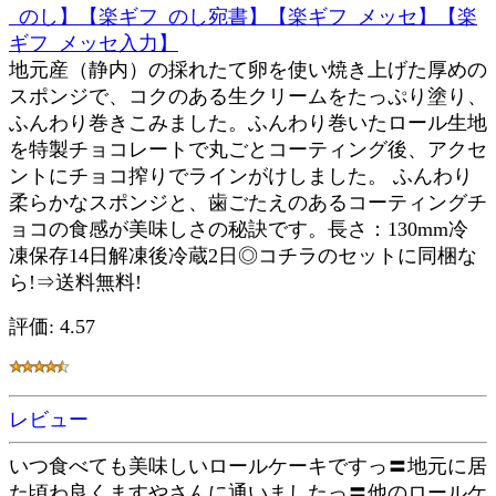
_のし】【楽ギフ_のし宛書】【楽ギフ_メッセ】【楽
ギフ_メッセ入力】
地元産（静内）の採れたて卵を使い焼き上げた厚めの
スポンジで、コクのある生クリームをたっぷり塗り、
ふんわり巻きこみました。ふんわり巻いたロール生地
を特製チョコレートで丸ごとコーティング後、アクセ
ントにチョコ搾りでラインがけしました。 ふんわり
柔らかなスポンジと、歯ごたえのあるコーティングチ
ョコの食感が美味しさの秘訣です。長さ：130mm冷
凍保存14日解凍後冷蔵2日◎コチラのセットに同梱な
ら!⇒送料無料!
評価: 4.57
レビュー
いつ食べても美味しいロールケーキですっ〓地元に居
た頃わ良くますやさんに通いましたっ〓他のロールケ