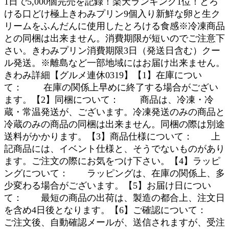
1日で5,000個完売を記録！楽天ランキング1位！とろ
ける口どけ極上きわみプリン9個入り新鮮な卵と生ク
リームをふんだんに使用したとろける食感※冷凍商品
との同梱は出来ません。消費期限が短いのでご注意下
さい。きわみプリン消費期限3日（発送日含む）クー
ル発送。※離島など一部地域にはお届け出来ません。
きわみ詳細【グルメ連休0319】【1】在庫につい
て： 在庫の関係上早めに終了する場合がござい
ます。【2】同梱について： 商品は、冷凍・冷
蔵・常温発送が、ございます。冷凍発送のみの商品と
冷蔵のみの商品の同梱は出来ません。同梱の際は別途
送料がかかります。【3】商品仕様について： 上
記商品には、イベント仕様と、そうでないものがあり
ます。ご注文の際にお気をつけ下さい。【4】ラッピ
ングについて： ラッピングは、在庫の関係上、多
少変わる場合がございます。【5】お届け日につい
て： 最短の商品の出荷は、製造の都合上、注文日
を含め4日後となります。【6】ご確認について：
ご注文後、自動確認メールが、送信されますが、受注