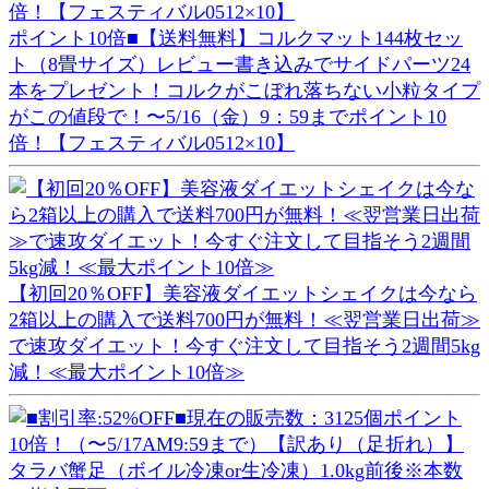
ポイント10倍■【送料無料】コルクマット144枚セッ
ト（8畳サイズ）レビュー書き込みでサイドパーツ24
本をプレゼント！コルクがこぼれ落ちない小粒タイプ
がこの値段で！〜5/16（金）9：59までポイント10
倍！【フェスティバル0512×10】
【初回20％OFF】美容液ダイエットシェイクは今なら
2箱以上の購入で送料700円が無料！≪翌営業日出荷≫
で速攻ダイエット！今すぐ注文して目指そう2週間5kg
減！≪最大ポイント10倍≫