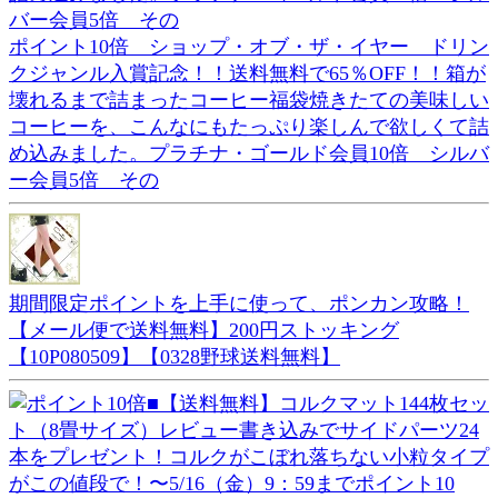
ポイント10倍 ショップ・オブ・ザ・イヤー ドリン
クジャンル入賞記念！！送料無料で65％OFF！！箱が
壊れるまで詰まったコーヒー福袋焼きたての美味しい
コーヒーを、こんなにもたっぷり楽しんで欲しくて詰
め込みました。プラチナ・ゴールド会員10倍 シルバ
ー会員5倍 その
期間限定ポイントを上手に使って、ポンカン攻略！
【メール便で送料無料】200円ストッキング
【10P080509】【0328野球送料無料】