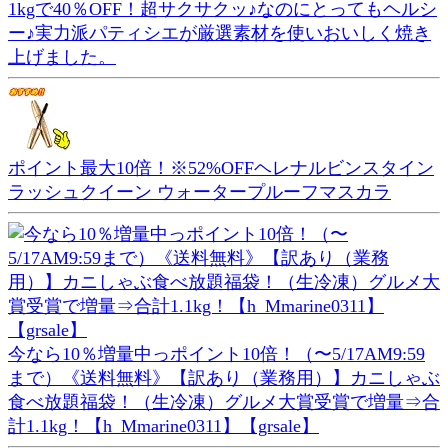
1kgで40％OFF！超サクサクッ♪なのにとってもヘルシ
ー♪実力派パティシエが厳選素材を使いおいしく焼き
上げました。
ポイント最大10倍！※52%OFFヘレナルビンスタイン
ラッシュクイーン ウォータープルーフマスカラ
今なら10％増量中っポイント10倍！（〜5/17AM9:59
まで）《送料無料》【訳あり（業務用）】カニしゃぶ
食べ放題福袋！（生冷凍）グルメ大賞受賞で増量⇒合
計1.1kg！【h_Mmarine0311】【grsale】