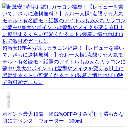
超激安!!赤字お試しカラコン福袋！【レビューを書い
て、さらに送料無料！】☆お一人様1点限り☆人気モ
デル・有名読モ・話題のアイドルもみんなカラコンに
夢中!!最大のポイントは髪型やメイクを変える以上に
感動するくらい可愛くなるコト♪装着に慣れれば10秒
で激可愛ガールに
ポイント最大10倍！※62%OFFみずみずしく滑らかな
肌にアベンヌ ウォーター 300ml