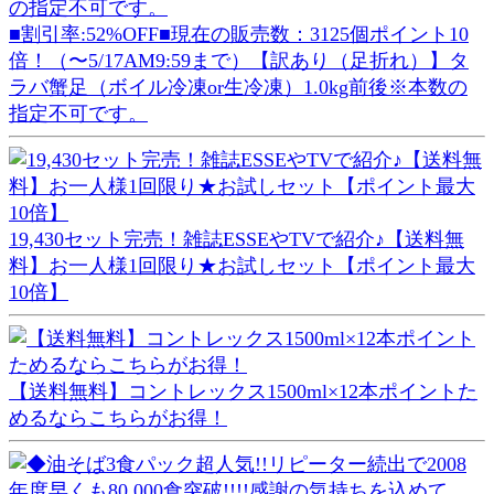
■割引率:52%OFF■現在の販売数：3125個ポイント10
倍！（〜5/17AM9:59まで）【訳あり（足折れ）】タ
ラバ蟹足（ボイル冷凍or生冷凍）1.0kg前後※本数の
指定不可です。
19,430セット完売！雑誌ESSEやTVで紹介♪【送料無
料】お一人様1回限り★お試しセット【ポイント最大
10倍】
【送料無料】コントレックス1500ml×12本ポイントた
めるならこちらがお得！