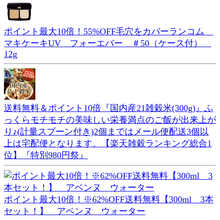
ポイント最大10倍！55%OFF毛穴をカバーランコム
マキケーキUV フォーエバー ＃50（ケース付）
12g
送料無料＆ポイント10倍『国内産21雑穀米(300g)』ふ
っくらモチモチの美味しい栄養満点のご飯が出来上が
り♪(計量スプーン付き)2個まではメール便配送3個以
上は宅配便となります。【楽天雑穀ランキング総合1
位】『特別980円祭』
ポイント最大10倍！※62%OFF送料無料【300ml 3本
セット！】 アベンヌ ウォーター