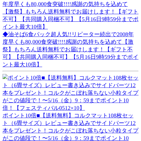
◆油そば6食パック超人気!!リピーター続出で2008年
度早くも80,000食突破!!!!感謝の気持ちを込めて【激
祭】もちろん送料無料でお届けします！【ギフト不
可】【共同購入同梱不可】【5月16日9時59分までポイ
ント最大10倍】
ポイント10倍■【送料無料】コルクマット108枚セッ
ト（6畳サイズ）レビュー書き込みでサイドパーツ12
本をプレゼント！コルクがこぼれ落ちない小粒タイプ
がこの値段で！〜5/16（金）9：59までポイント10