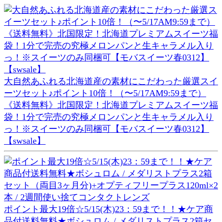
大自然あふれる北海道産の素材にこだわった厳選スイ
ーツセット♪ポイント10倍！（〜5/17AM9:59まで）
《送料無料》北国限定！北海道プレミアムスイーツ福
袋！1分で完売の究極メロンパンと生キャラメル入り
っ！※スイーツのみ同梱可【モバスイーツ春0312】
【swsale】
ポイント最大19倍☆5/15(木)23：59まで！！★ケア商
品付送料無料★ボシュロム / メダリストプラス2箱セ