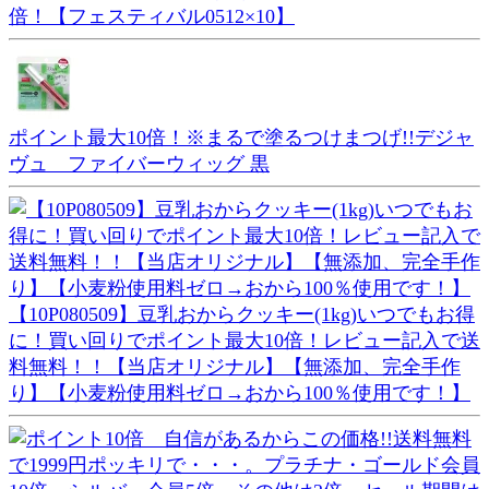
倍！【フェスティバル0512×10】
ポイント最大10倍！※まるで塗るつけまつげ!!デジャ
ヴュ ファイバーウィッグ 黒
【10P080509】豆乳おからクッキー(1kg)いつでもお得
に！買い回りでポイント最大10倍！レビュー記入で送
料無料！！【当店オリジナル】【無添加、完全手作
り】【小麦粉使用料ゼロ→おから100％使用です！】