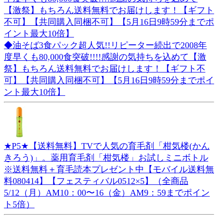
◆油そば3食パック超人気!!リピーター続出で2008年
度早くも80,000食突破!!!!感謝の気持ちを込めて【激
祭】もちろん送料無料でお届けします！【ギフト不
可】【共同購入同梱不可】【5月16日9時59分までポイ
ント最大10倍】
★P5★【送料無料】TVで人気の育毛剤「柑気楼(かん
きろう)」。薬用育毛剤「柑気楼」お試しミニボトル
※送料無料＋育毛読本プレゼント中【モバイル送料無
料080414】【フェスティバル0512×5】（全商品
5/12（月）AM10：00〜16（金）AM9：59までポイン
ト5倍）