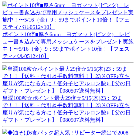
ポイント10倍■厚さ6mm ヨガマット(ピンク) レビ
ュー書き込みで専用メッシュケースをプレゼント実施
中！〜5/16（金）9：59までポイント10倍！【フェス
ティバル0512×10】
皇潤100粒☆ポイント最大29倍☆5/15(木)23：59ま
で！！【送料・代引き手数料無料！】23％OFF♪立ち
座りが気になる方に！低分子ヒアルロン酸♪【父の日
ギフト・プレゼント】【080507送料無料】