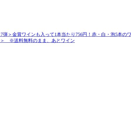
料】＜第17弾＞金賞ワインも入って1本当たり756円！赤・白・泡
本＞ ※送料無料のまま、あとワイン