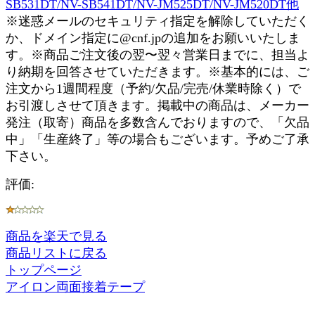
SB531DT/NV-SB541DT/NV-JM525DT/NV-JM520DT他
※迷惑メールのセキュリティ指定を解除していただく
か、ドメイン指定に@cnf.jpの追加をお願いいたしま
す。※商品ご注文後の翌〜翌々営業日までに、担当よ
り納期を回答させていただきます。※基本的には、ご
注文から1週間程度（予約/欠品/完売/休業時除く）で
お引渡しさせて頂きます。掲載中の商品は、メーカー
発注（取寄）商品を多数含んでおりますので、「欠品
中」「生産終了」等の場合もございます。予めご了承
下さい。
評価:
商品を楽天で見る
商品リストに戻る
トップページ
アイロン両面接着テープ