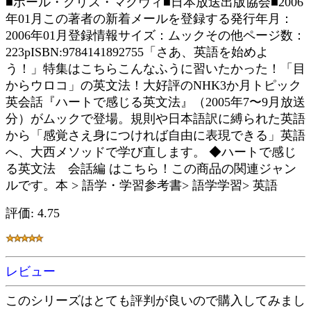
■ポール・クリス・マクヴィ■日本放送出版協会■2006
年01月この著者の新着メールを登録する発行年月：
2006年01月登録情報サイズ：ムックその他ページ数：
223pISBN:9784141892755「さあ、英語を始めよ
う！」特集はこちらこんなふうに習いたかった！「目
からウロコ」の英文法！大好評のNHK3か月トピック
英会話『ハートで感じる英文法』（2005年7〜9月放送
分）がムックで登場。規則や日本語訳に縛られた英語
から「感覚さえ身につければ自由に表現できる」英語
へ、大西メソッドで学び直します。 ◆ハートで感じ
る英文法 会話編 はこちら！この商品の関連ジャン
ルです。本 > 語学・学習参考書> 語学学習> 英語
評価: 4.75
レビュー
このシリーズはとても評判が良いので購入してみまし