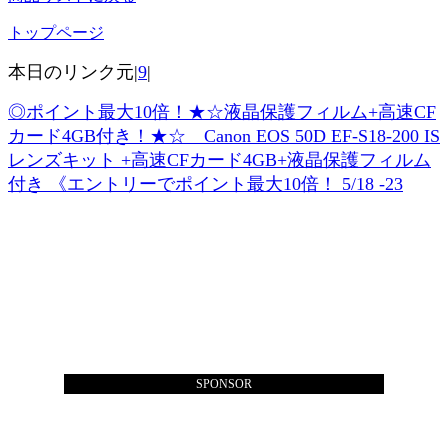
トップページ
本日のリンク元|
9
|
◎ポイント最大10倍！★☆液晶保護フィルム+高速CF
カード4GB付き！★☆ Canon EOS 50D EF-S18-200 IS
レンズキット +高速CFカード4GB+液晶保護フィルム
付き 《エントリーでポイント最大10倍！ 5/18 -23
SPONSOR