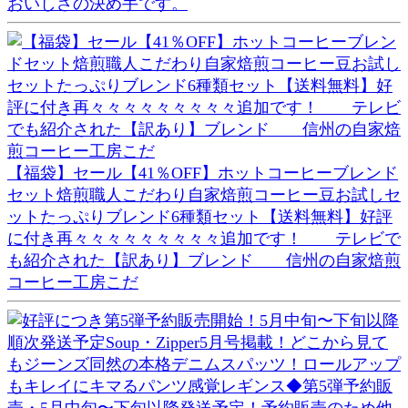
おいしさの決め手です。
【福袋】セール【41％OFF】ホットコーヒーブレンド
セット焙煎職人こだわり自家焙煎コーヒー豆お試しセ
ットたっぷりブレンド6種類セット【送料無料】好評
に付き再々々々々々々々々々追加です！ テレビで
も紹介された【訳あり】ブレンド 信州の自家焙煎
コーヒー工房こだ