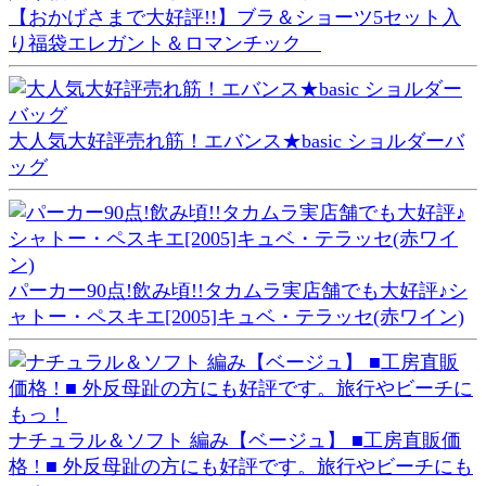
【おかげさまで大好評!!】ブラ＆ショーツ5セット入
り福袋エレガント＆ロマンチック
大人気大好評売れ筋！エバンス★basic ショルダーバ
ッグ
パーカー90点!飲み頃!!タカムラ実店舗でも大好評♪シ
ャトー・ペスキエ[2005]キュベ・テラッセ(赤ワイン)
ナチュラル＆ソフト 編み【ベージュ】 ■工房直販価
格 ! ■ 外反母趾の方にも好評です。旅行やビーチにも