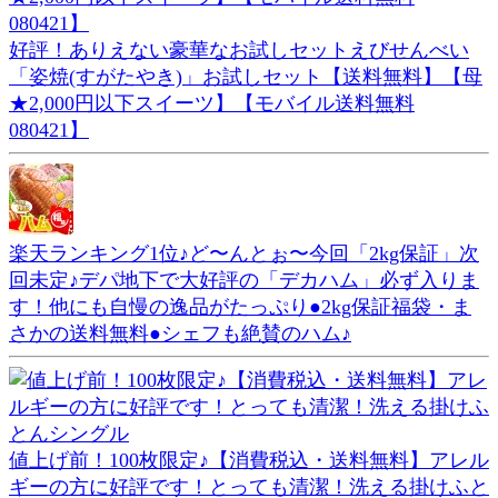
好評！ありえない豪華なお試しセットえびせんべい
「姿焼(すがたやき)」お試しセット【送料無料】【母
★2,000円以下スイーツ】【モバイル送料無料
080421】
楽天ランキング1位♪ど〜んとぉ〜今回「2kg保証」次
回未定♪デパ地下で大好評の「デカハム」必ず入りま
す！他にも自慢の逸品がたっぷり●2kg保証福袋・ま
さかの送料無料●シェフも絶賛のハム♪
値上げ前！100枚限定♪【消費税込・送料無料】アレル
ギーの方に好評です！とっても清潔！洗える掛けふと