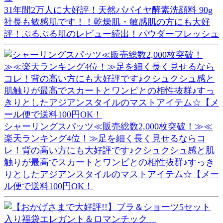
31年間2万人に大好評！天然パパイヤ酵素洗顔料 90g
社長も敏感肌です！！乾燥肌・敏感肌の方にも大好
評！ぷるぷる肌のレビュー続出！パウダーフレッシュ
シャーリングスパッツ≪販売総数2,000枚突破！≫≪
楽天ランキング4位！≫足を細く長く見せるならコ
レ！背の高い方にも大好評です♪クシュクシュ感と肌
触りが最高でスカートとワンピとの相性抜群♪すっき
りとしたアジアンスタイルのマストアイテム☆【メー
ル便で送料100円OK！