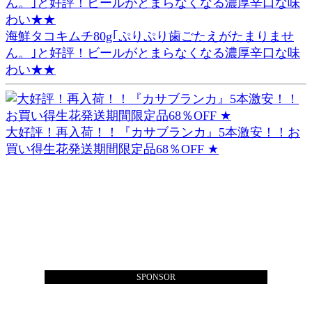
海鮮タコキムチ80g｢ぷりぷり歯ごたえがたまりませ
ん。｣と好評！ビールがとまらなくなる濃厚辛口な味
わい★★
大好評！再入荷！！『カサブランカ』5本激安！！お
買い得生花発送期間限定品68％OFF ★
SPONSOR