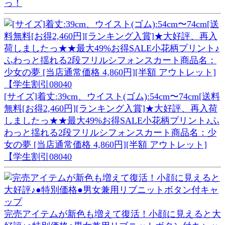
っ！
[サイズ]着丈:39cm、ウイスト(ゴム):54cm〜74cm[送料
無料[お得2,460円][ランキング入賞]★大好評、再入荷
しましたっ★★最大49%お得SALE小花柄プリント♪ふ
わっと揺れる2段フリルシフォンスカート商品名：少
女の夢 [当店通常価格 4,860円][半額 アウトレット]
【学生割引08040
完売アイテムが新色も増えて復活！小顔に見えると大