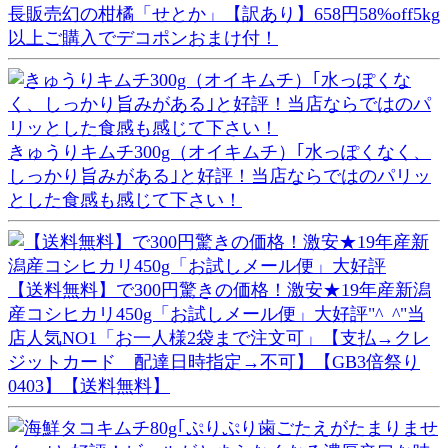
長販売幻の柑橘「せとか」【訳あり】658円58%off5kg
以上ご購入でデコポンおまけ付！
きゅうりキムチ300g（オイキムチ）｢水っぽくなく、
しっかり旨みがある｣と好評！当店ならではのパリッ
とした食感も感じて下さい！
【送料無料】で300円驚きの価格！激安★19年産新潟
産コシヒカリ450g「お試しメール便」大好評"^_^"当
店人気NO1「お一人様2袋まで注文可」【支払→クレ
ジットカード 配達日時指定→不可】【GB3倍祭り
0403】【送料無料】