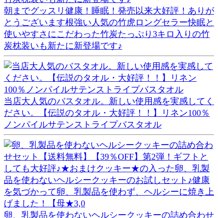
朝までグッスリ健康！睡眠！発売以来大好評！ありが
とうございます根強い人気の竹虎ロングセラー快眠と
使いやすさにこだわった竹炭たっぷり3キロ入りの竹
炭枕装いも新たに新登場です♪
当店大人気のバスタオル。新しい使用感を実感してく
ださい。【伝説のタオル・大好評！！】リネン100％
ノンパイルサテンストライプバスタオル
卵、乳製品を使わないヘルシークッキーの詰め合わせ