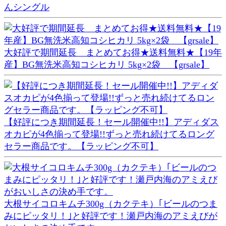
んシングル
大好評で期間延長 まとめてお得★送料無料★【19年
産】BG無洗米高知コシヒカリ 5kg×2袋 【grsale】
【好評につき期間延長！セール開催中!!】アディダス
オカピが4色揃って登場!!ずっと売れ続けてるロング
セラー商品です。【ラッピング不可】
大根サイコロキムチ300g（カクテキ）｢ビールのつま
みにピッタリ！｣と好評です！瀬戸内海のアミえびが