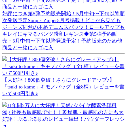
好評につき第5弾予約販売開始！5月中旬〜下旬以降順
次発送予定Soup・Zipper5月号掲載！どこから見ても
ジーンズ同然の本格デニムスパッツ！ロールアップも
キレイにキマるパンツ感覚レギンス◆第5弾予約販
売・5月中旬〜下旬以降発送予定！予約販売のため他
商品と一緒にカゴに入
【大好評！800個突破！さらにグレードアップ♪】
「tsuki to kame」キモノバッグ（全8柄）レビューを書
いて500円引き♪