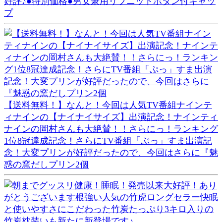
好評♪●特別価格●男女兼用リブニットボタン付キャッ
プ
【送料無料！】なんと！今回は人気TV番組ナインテ
ィナインの【ナイナイサイズ】出演記念！ナインティ
ナインの岡村さんも大絶賛！！さらにっ！ランキング
1位8冠達成記念！さらにTV番組「ぷっ」すま出演記
念！大変プリンが好評だったので、今回はさらに『魅
惑の窯だしプリン2個