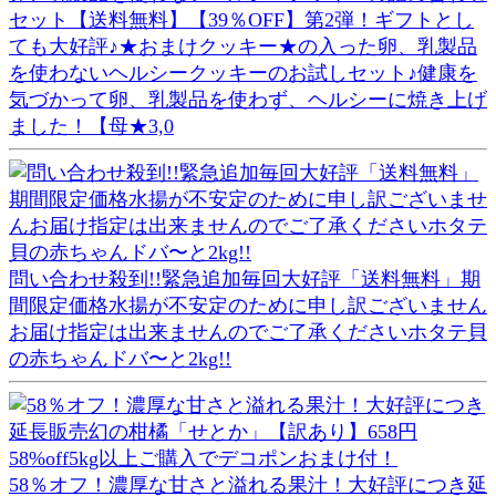
セット【送料無料】【39％OFF】第2弾！ギフトとし
ても大好評♪★おまけクッキー★の入った卵、乳製品
を使わないヘルシークッキーのお試しセット♪健康を
気づかって卵、乳製品を使わず、ヘルシーに焼き上げ
ました！【母★3,0
問い合わせ殺到!!緊急追加毎回大好評「送料無料」期
間限定価格水揚が不安定のために申し訳ございません
お届け指定は出来ませんのでご了承くださいホタテ貝
の赤ちゃんドバ〜と2kg!!
58％オフ！濃厚な甘さと溢れる果汁！大好評につき延